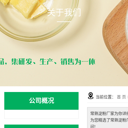
关于我们
当前位置：
首 页
公司概况
常熟淀粉厂家
为你详
为您精选了
常熟淀粉
问!