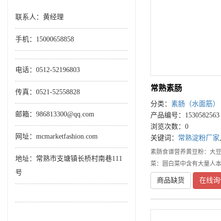
联系人：黄经理
手机：
15000658858
电话：0512-52196803
常熟素肠
传真：0521-52558828
分类：
素肠（水面筋）
邮箱：986813300@qq.com
产品编号：1530582563
浏览次数：0
网址：mcmarketfashion.com
关键词：
常熟淀粉厂家
素肠食谱营养黄豆粉：大
地址：常熟市支塘镇长桥村南巷111
菜：圆白菜中含有大量人本
号
商品缺货
在线询