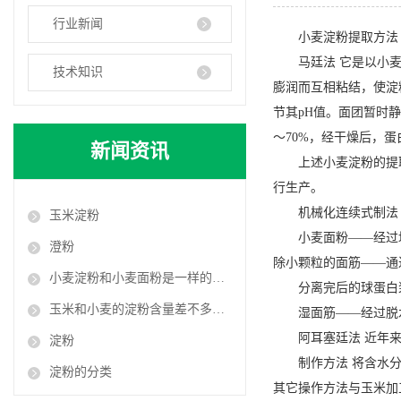
行业新闻
小麦淀粉提取方法
马廷法 它是以小麦
技术知识
膨润而互相粘结，使淀
节其pH值。面团暂时
～70%，经干燥后，蛋
新闻资讯
上述小麦淀粉的提
行生产。
机械化连续式制法
玉米淀粉
小麦面粉——经过
澄粉
除小颗粒的面筋——通
小麦淀粉和小麦面粉是一样的吗？
分离完后的球蛋白
玉米和小麦的淀粉含量差不多：为什么对血糖的影响相差却很大？
湿面筋——经过脱
阿耳塞廷法 近年
淀粉
制作方法 将含水分
淀粉的分类
其它操作方法与玉米加