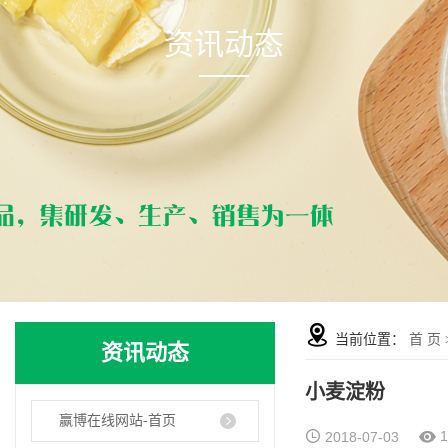
资讯动态
当前位置：
首 页
资讯动态
小麦淀粉
赢博在线网站-首页
2018-07-03