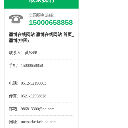
全国服务热线：
15000658858
赢博在线网站-赢博在线网站-首页_
赢博(中国)
联系人：黄经理
手机：
15000658858
电话：0512-52196803
传真：0521-52558828
邮箱：986813300@qq.com
网址：mcmarketfashion.com