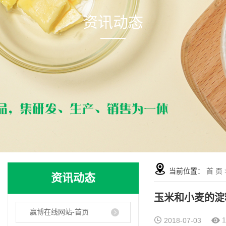
资讯动态
当前位置：
首 页
资讯动态
玉米和小麦的淀
赢博在线网站-首页
2018-07-03