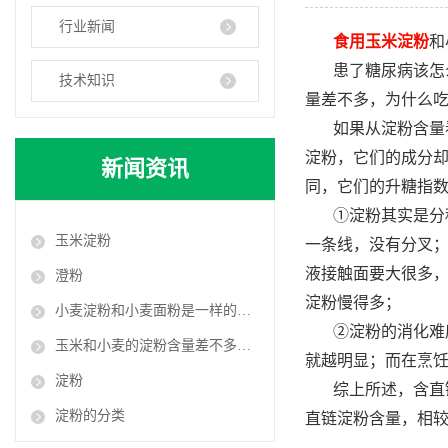
行业新闻
食用玉米淀粉
和
患了糖尿病该怎
技术知识
量差不多，为什么
如果从淀粉含量
淀粉，它们的成分
新闻资讯
同，它们的升糖指
①淀粉其实是分
玉米淀粉
一条线，没有分叉
液接触面要大很多
澄粉
淀粉慢得多；
小麦淀粉和小麦面粉是一样的吗？
②淀粉的消化难
玉米和小麦的淀粉含量差不多：为什么对血糖的影响相差却很大？
就越明显；而在烹
淀粉
综上所述，含直
淀粉的分类
直链淀粉含量，相