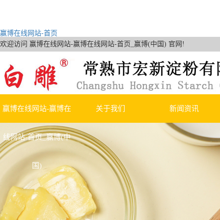
赢博在线网站-首页
欢迎访问 赢博在线网站-赢博在线网站-首页_赢博(中国) 官网!
赢博在线网站-赢博在
关于我们
新闻资讯
线网站-首页_赢博(中
公司简介
赢博在线网站-首页
国)
荣誉资质
行业新闻
技术知识