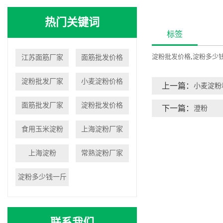
热门关键词
标签
淀粉批发价格
,
淀粉多少
江苏面筋厂家
面筋批发价格
淀粉批发厂家
小麦淀粉价格
上一篇：
小麦淀粉
面筋批发厂家
淀粉批发价格
下一篇：
澄粉
食用玉米淀粉
上海淀粉厂家
上海淀粉
常熟淀粉厂家
淀粉多少钱一斤
联系我们