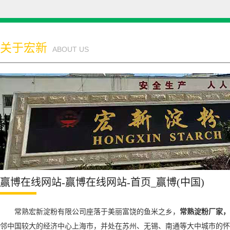
关于宏新
ABOUT US
赢博在线网站-赢博在线网站-首页_赢博(中国)
常熟宏新淀粉有限公司座落于美丽富饶的鱼米之乡，
常熟淀粉厂家，
邻中国较大的经济中心上海市，并处在苏州、无锡、南通等大中城市的怀抱之中