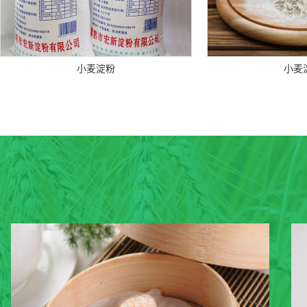
小麦淀粉
小麦