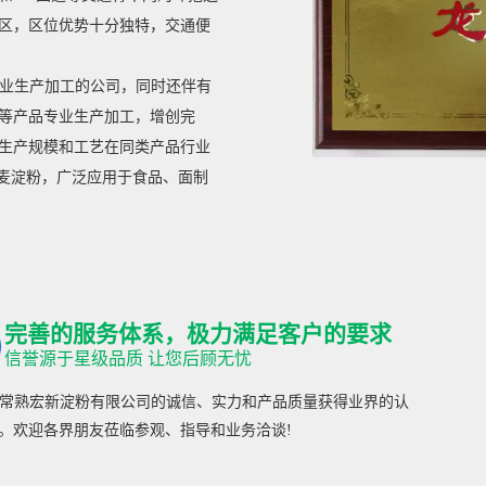
区，区位优势十分独特，交通便
业生产加工的公司，同时还伴有
等产品专业生产加工，增创完
生产规模和工艺在同类产品行业
小麦淀粉，广泛应用于食品、面制
完善的服务体系，极力满足客户的要求
信誉源于星级品质 让您后顾无忧
常熟宏新淀粉有限公司的诚信、实力和产品质量获得业界的认
。欢迎各界朋友莅临参观、指导和业务洽谈!