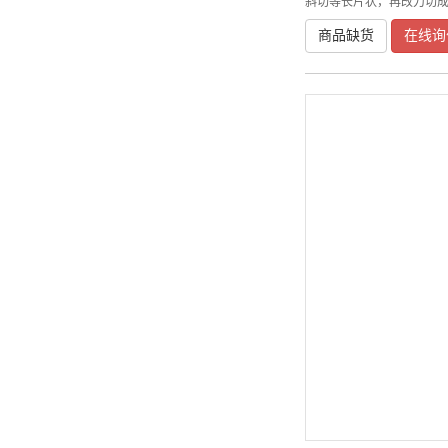
斜切等长片状，再改刀切
商品缺货
在线询