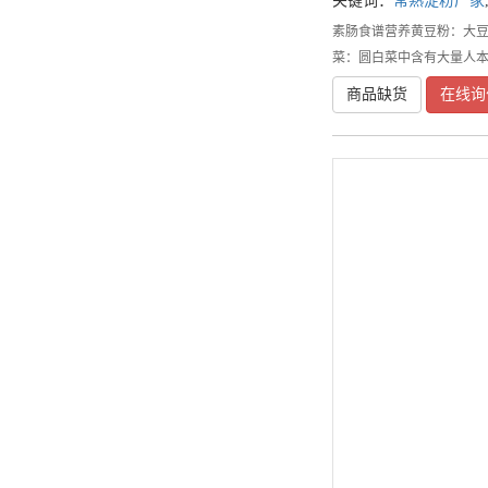
关键词：
常熟淀粉厂家
素肠食谱营养黄豆粉：大
菜：圆白菜中含有大量人本
商品缺货
在线询