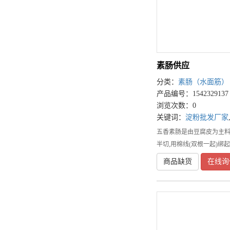
素肠供应
分类：
素肠（水面筋）
产品编号：1542329137
浏览次数：0
关键词：
淀粉批发厂家
五香素肠是由豆腐皮为主料
半切,用棉线(双根一起)绑
商品缺货
在线询