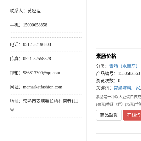
联系人：黄经理
手机：
15000658858
电话：0512-52196803
素肠价格
传真：0521-52558828
分类：
素肠（水面筋）
邮箱：986813300@qq.com
产品编号：1530582563
浏览次数：0
网址：mcmarketfashion.com
关键词：
常熟淀粉厂家
素肠是一种以大豆蛋白做成
地址：常熟市支塘镇长桥村南巷111
(40克)香菇（鲜）(75克)竹笋
号
商品缺货
在线询