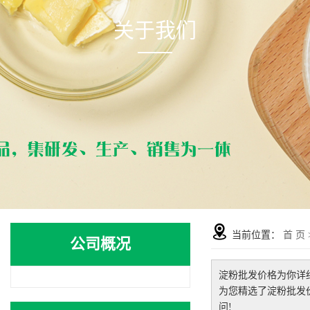
关于我们
当前位置：
首 页
公司概况
淀粉批发价格
为你详
为您精选了
淀粉批发
问!