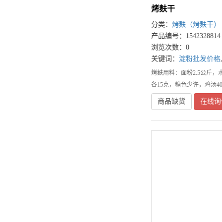
烤麸干
分类：
烤麸（烤麸干）
产品编号：1542328814
浏览次数：0
关键词：
淀粉批发价格
烤麸用料：面粉2.5公斤，水
各15克，糖色少许，鸡汤4
商品缺货
在线询