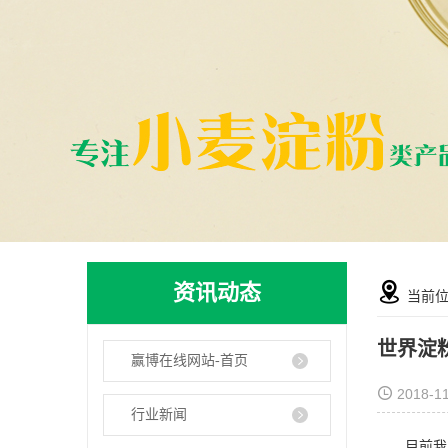
资讯动态
当前
世界淀
赢博在线网站-首页
2018-1
行业新闻
目前我