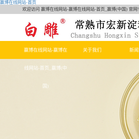
赢博在线网站-首页
欢迎访问 赢博在线网站-赢博在线网站-首页_赢博(中国) 官网!
赢博在线网站-赢博在
关于我们
新闻
线网站-首页_赢博(中
公司简介
赢博在线
国)
荣誉资质
行业
技术