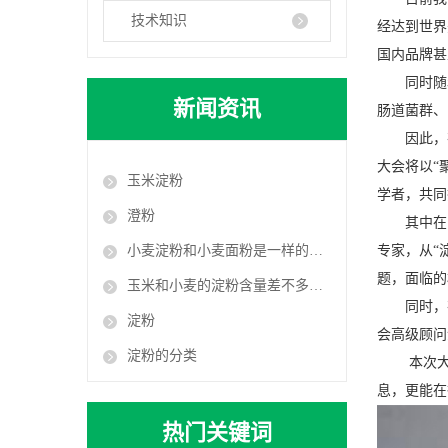
技术知识
经达到世界
国内品牌甚
同时随
新闻资讯
肠道菌群、
因此，
大会将以“
玉米淀粉
学者，共同
澄粉
其中在
小麦淀粉和小麦面粉是一样的吗？
专家，从“
题，面临的
玉米和小麦的淀粉含量差不多：为什么对血糖的影响相差却很大？
同时，
淀粉
会高级顾问
淀粉的分类
本次大
息，更能在
热门关键词