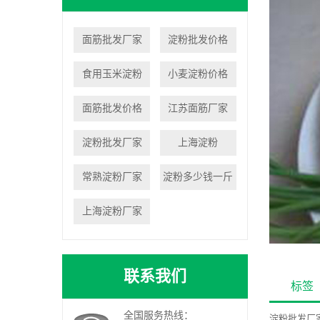
面筋批发厂家
淀粉批发价格
食用玉米淀粉
小麦淀粉价格
面筋批发价格
江苏面筋厂家
淀粉批发厂家
上海淀粉
常熟淀粉厂家
淀粉多少钱一斤
上海淀粉厂家
联系我们
标签
全国服务热线：
淀粉批发厂