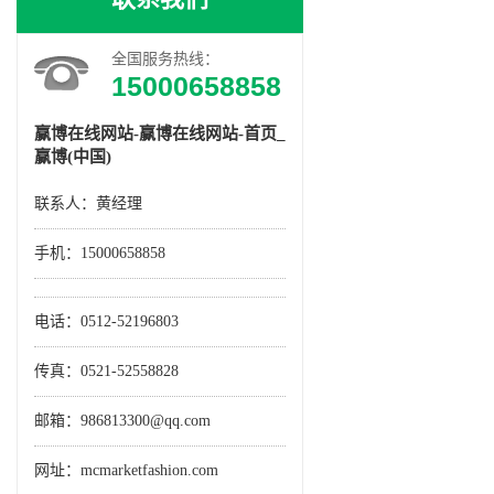
全国服务热线：
15000658858
赢博在线网站-赢博在线网站-首页_
赢博(中国)
联系人：黄经理
手机：
15000658858
电话：0512-52196803
传真：0521-52558828
邮箱：986813300@qq.com
网址：mcmarketfashion.com