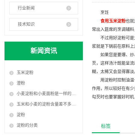
行业新闻
烹饪
食用玉米淀粉
也就
技术知识
常出入筵席的烹调辅料
不过用好淀粉可是
浆就是下锅前在原料上
新闻资讯
如果您是要爆、炒
芡，这样汤汁既能呈流
糊，太稀又会显得寡淡
玉米淀粉
用淀粉时控制油温
澄粉
作用，所以较好在有少
小麦淀粉和小麦面粉是一样的吗？
勾芡时也要掌握好时机
玉米和小麦的淀粉含量差不多：为什么对血糖的影响相差却很大？
淀粉
淀粉的分类
标签