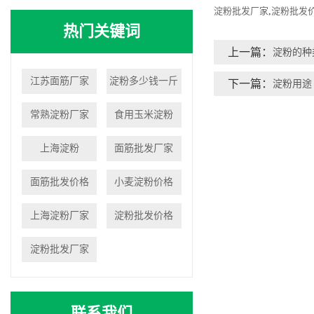
淀粉批发厂家
,
淀粉批发
热门关键词
上一篇：
淀粉的种
江苏面筋厂家
淀粉多少钱一斤
下一篇：
淀粉用途
常熟淀粉厂家
食用玉米淀粉
上海淀粉
面筋批发厂家
面筋批发价格
小麦淀粉价格
上海淀粉厂家
淀粉批发价格
淀粉批发厂家
联系我们