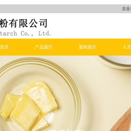
企业
资讯
产品展示
案例展示
人
网站-首页
小麦淀粉
产品案例
新闻
烤麸（烤麸干）
知识
素肠（水面筋）
烤面筋