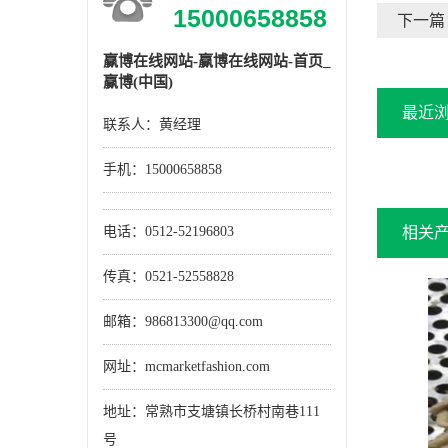
15000658858
下一篇
赢博在线网站-赢博在线网站-首页_
赢博(中国)
最近
联系人：黄经理
手机：
15000658858
电话：0512-52196803
相关
传真：0521-52558828
邮箱：986813300@qq.com
网址：mcmarketfashion.com
地址：常熟市支塘镇长桥村南巷111
号