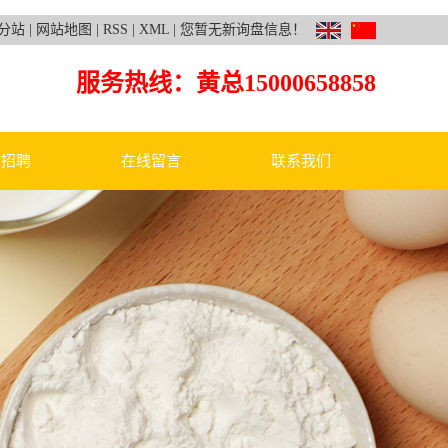
分站
|
网站地图
|
RSS
|
XML
|
您暂无新询盘信息！
服务热线：黄总
15000658858
才招聘
在线留言
联系我们