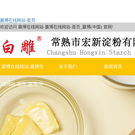
赢博在线网站-首页
欢迎访问 赢博在线网站-赢博在线网站-首页_赢博(中国) 官网!
赢博在线网站-赢博在
关于我们
新闻资讯
线网站-首页_赢博(中
公司简介
赢博在线网站-首页
国)
荣誉资质
行业新闻
技术知识