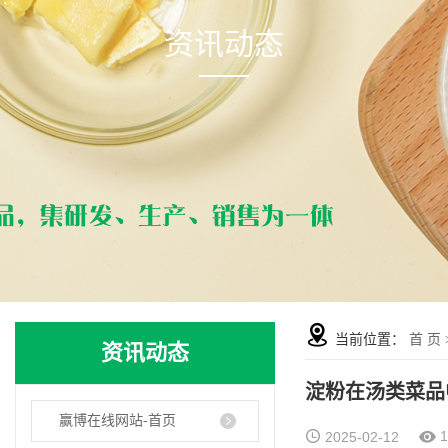
资讯动态
当前位置：
首 页
资讯动态
淀粉在汤类菜品
赢博在线网站-首页
2025-02-12