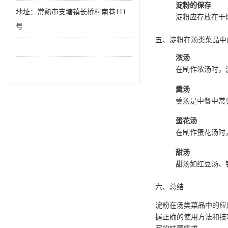
淀粉的保存
地址：常熟市支塘镇长桥村南巷111
淀粉应存放在干
号
五、淀粉在汤类菜品中
浓汤
在制作浓汤时，
羹汤
羹汤是中餐中常
蛋花汤
在制作蛋花汤时
甜汤
甜汤如红豆汤、
六、总结
淀粉在汤类菜品中的应
握正确的使用方法和技