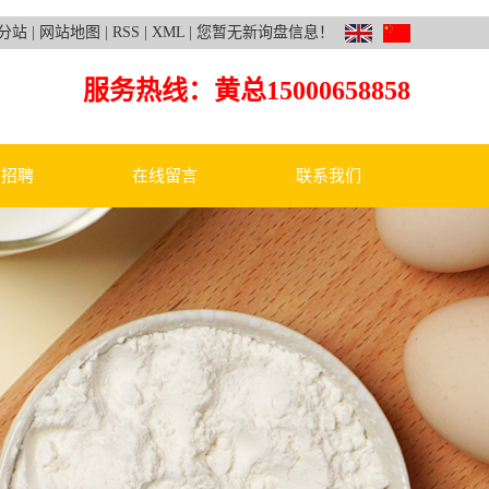
分站
|
网站地图
|
RSS
|
XML
|
您暂无新询盘信息！
服务热线：黄总
15000658858
才招聘
在线留言
联系我们