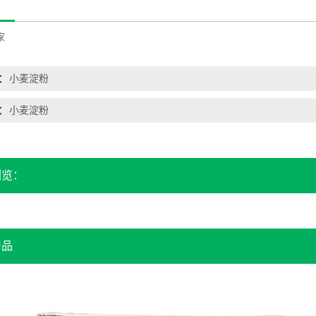
家
：
小麦淀粉
：
小麦淀粉
浏览：
产品