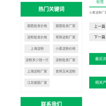
标签
热门关键词
小麦淀粉厂
面筋批发价格
面筋批发厂家
上一篇
下一篇
淀粉批发价格
常熟淀粉厂家
上海淀粉
小麦淀粉价格
最近
淀粉多少钱一斤
淀粉批发厂家
上海淀粉厂家
食用玉米淀粉
相关
江苏面筋厂家
联系我们