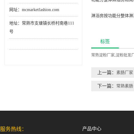
网址：mcmarketfashion.com
淋浴房按功能分整体淋
地址：常熟市支塘镇长桥村南巷111
号
标签
常熟淀粉厂家
,
淀粉批发
上一篇：
素肠厂家
下一篇：
常熟素肠
服务热线：
产品中心