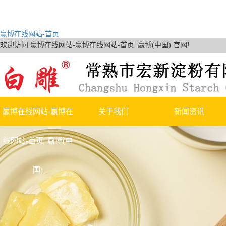
赢博在线网站-首页
欢迎访问 赢博在线网站-赢博在线网站-首页_赢博(中国) 官网!
赢博在线网站-赢博在
关于我们
新闻资讯
线网站-首页_赢博(中
公司简介
赢博在线网站-首页
国)
荣誉资质
行业新闻
技术知识