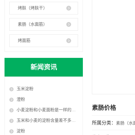
烤麸（烤麸干）
素肠（水面筋）
烤面筋
新闻资讯
玉米淀粉
澄粉
素肠价格
小麦淀粉和小麦面粉是一样的吗？
玉米和小麦的淀粉含量差不多：为什么对血糖的影响相差却很大？
所属分类：
素肠（水
淀粉