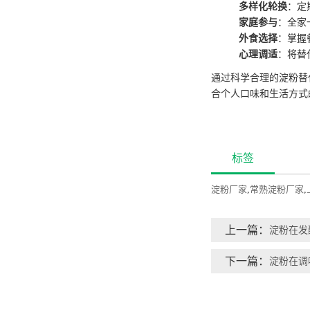
多样化轮换
：定
家庭参与
：全家
外食选择
：掌握
心理调适
：将替
通过科学合理的淀粉替
合个人口味和生活方式
标签
淀粉厂家
,
常熟淀粉厂家
,
上一篇：
淀粉在发
下一篇：
淀粉在调