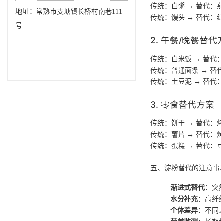
传统：白粥 → 替代：
地址：常熟市支塘镇长桥村南巷111
传统：馒头 → 替代：
号
2. 午餐/晚餐替代
传统：白米饭 → 替代
传统：普通面条 → 
传统：土豆泥 → 替
3. 零食替代方案
传统：饼干 → 替代：
传统：薯片 → 替代
传统：蛋糕 → 替代：
五、淀粉替代的注意事
渐进式替代
：突
水分补充
：高纤
个体差异
：不同