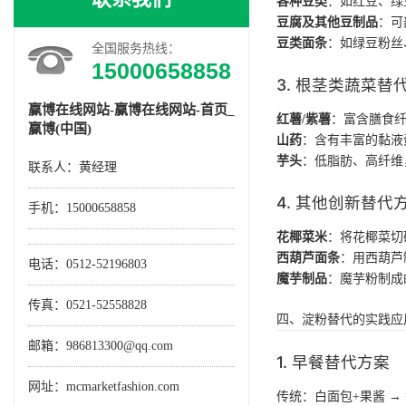
各种豆类
：如红豆、绿
豆腐及其他豆制品
：可
豆类面条
：如绿豆粉丝
全国服务热线：
15000658858
3. 根茎类蔬菜替
赢博在线网站-赢博在线网站-首页_
红薯/紫薯
：富含膳食纤
赢博(中国)
山药
：含有丰富的黏液
芋头
：低脂肪、高纤维
联系人：黄经理
4. 其他创新替代
手机：
15000658858
花椰菜米
：将花椰菜切
西葫芦面条
：用西葫芦
电话：0512-52196803
魔芋制品
：魔芋粉制成
传真：0521-52558828
四、淀粉替代的实践应
邮箱：986813300@qq.com
1. 早餐替代方案
网址：mcmarketfashion.com
传统：白面包+果酱 →