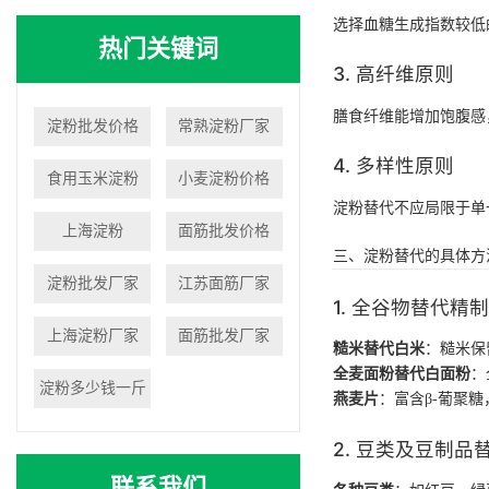
选择血糖生成指数较低
热门关键词
3. 高纤维原则
膳食纤维能增加饱腹感
淀粉批发价格
常熟淀粉厂家
4. 多样性原则
食用玉米淀粉
小麦淀粉价格
淀粉替代不应局限于单
上海淀粉
面筋批发价格
三、淀粉替代的具体方
淀粉批发厂家
江苏面筋厂家
1. 全谷物替代精
上海淀粉厂家
面筋批发厂家
糙米替代白米
：糙米保
全麦面粉替代白面粉
：
淀粉多少钱一斤
燕麦片
：富含β-葡聚
2. 豆类及豆制品
联系我们