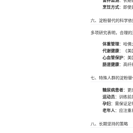
营养监测
：长期
烹饪方式
：即使
六、淀粉替代的科学依
多项研究表明，合理的
体重管理
：哈佛
代谢健康
：《美
心血管保护
：美
肠道健康
：高纤
七、特殊人群的淀粉替
糖尿病患者
：更
运动员
：训练前
孕妇
：需保证足
老年人
：应注重
八、长期坚持的策略