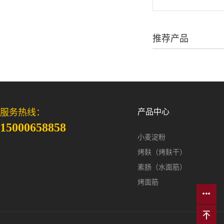
推荐产品
服务热线：
产品中心
15000658858
小麦淀粉
烤麸（烤麸干）
素肠（水面筋）
烤面筋