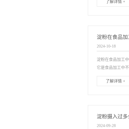
了解详情 +
淀粉在食品加
2024-10-18
淀粉在食品加工中
它是食品加工中不
了解详情 +
淀粉摄入过多
2024-09-28