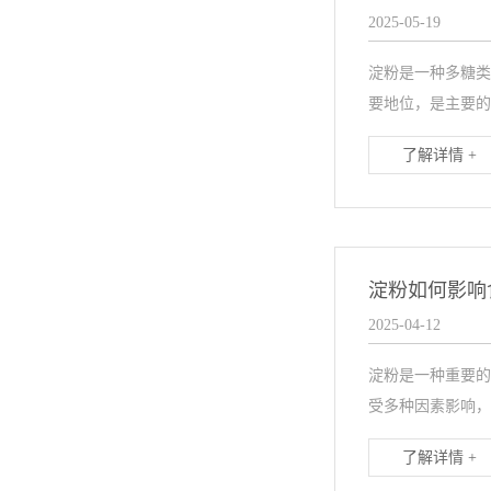
2025-05-19
淀粉是一种多糖类
要地位，是主要的
了解详情 +
淀粉如何影响
2025-04-12
淀粉是一种重要的
受多种因素影响，
了解详情 +