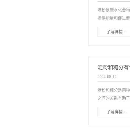
淀粉是碳水化合物
提供能量和促进健
了解详情 +
淀粉和糖分有
2024-08-12
淀粉和糖分是两种
之间的关系有助于
了解详情 +