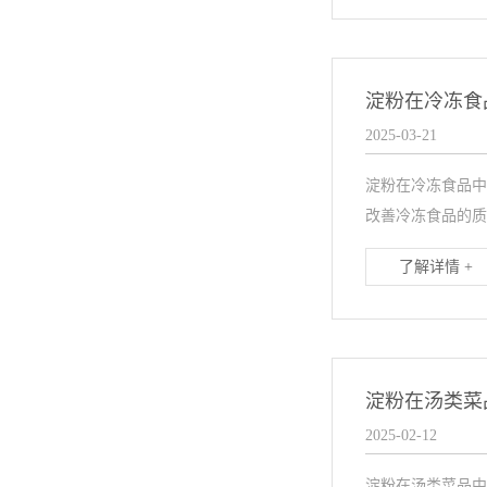
淀粉在冷冻食
2025-03-21
淀粉在冷冻食品中
改善冷冻食品的质
了解详情 +
淀粉在汤类菜
2025-02-12
淀粉在汤类菜品中