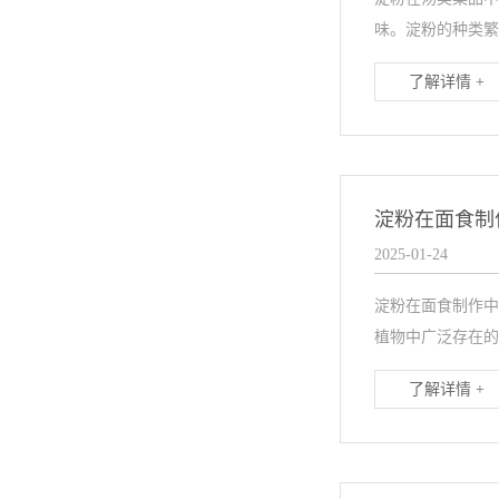
味。淀粉的种类繁
了解详情 +
淀粉在面食制
2025-01-24
淀粉在面食制作中
植物中广泛存在的一
了解详情 +