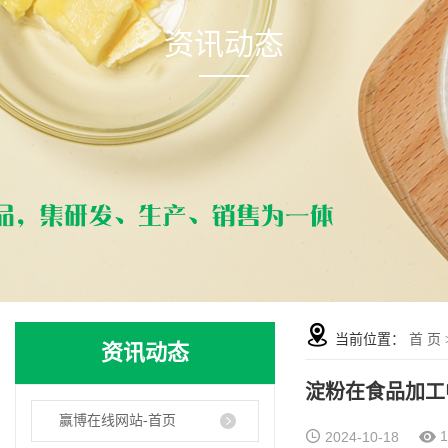
资讯动态
当前位置：
首 页
资讯动态
淀粉在食品加工
赢博在线网站-首页
2024-10-18