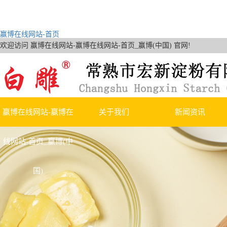
赢博在线网站-首页
欢迎访问 赢博在线网站-赢博在线网站-首页_赢博(中国) 官网!
赢博在线网站-赢博在
关于我们
新闻资讯
线网站-首页_赢博(中
公司简介
赢博在线网站-首页
国)
荣誉资质
行业新闻
技术知识