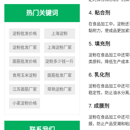
热门关键词
4.
粘合剂
在食品加工中，淀粉还
黏附力，使成品更加紧
淀粉批发价格
上海淀粉
5.
填充剂
淀粉批发厂家
上海淀粉厂家
淀粉在食品加工中还常
类原料，降低生产成本
面筋批发价格
淀粉多少钱一斤
6.
乳化剂
食用玉米淀粉
面筋批发厂家
淀粉在食品加工中还可
江苏面筋厂家
常熟淀粉厂家
稳定性，防止油水分离
小麦淀粉价格
7.
成膜剂
淀粉在食品加工中还可
膜，防止产品受潮和粘
联系我们