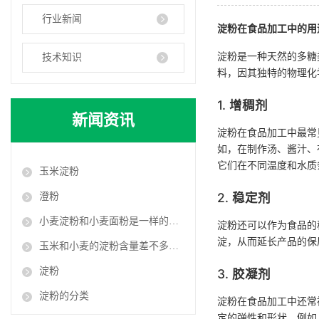
行业新闻
淀粉在食品加工中的用
淀粉是一种天然的多糖
技术知识
料，因其独特的物理化
1.
增稠剂
新闻资讯
淀粉在食品加工中最常
如，在制作汤、酱汁、
它们在不同温度和水质
玉米淀粉
2.
稳定剂
澄粉
小麦淀粉和小麦面粉是一样的吗？
淀粉还可以作为食品的
淀，从而延长产品的保
玉米和小麦的淀粉含量差不多：为什么对血糖的影响相差却很大？
淀粉
3.
胶凝剂
淀粉的分类
淀粉在食品加工中还常
定的弹性和形状。例如