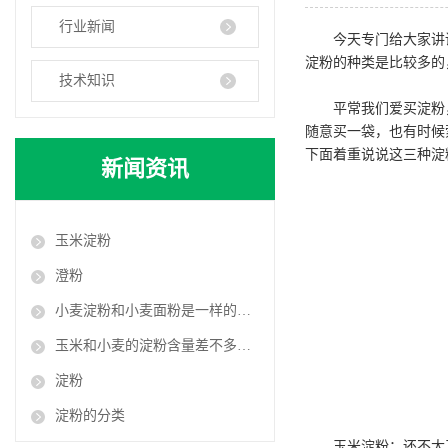
行业新闻
今天专门给大家讲
淀粉的种类是比较多的
技术知识
平常我们爱买淀粉
随意买一袋，也有时候
下面着重说说这三种淀
新闻资讯
玉米淀粉
澄粉
小麦淀粉和小麦面粉是一样的吗？
玉米和小麦的淀粉含量差不多：为什么对血糖的影响相差却很大？
淀粉
淀粉的分类
玉米淀粉：还不太