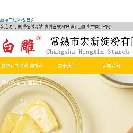
赢博在线网站-首页
欢迎访问 赢博在线网站-赢博在线网站-首页_赢博(中国) 官网!
赢博在线网站-赢博在
关于我们
新闻资讯
线网站-首页_赢博(中
公司简介
赢博在线网站-首页
国)
荣誉资质
行业新闻
技术知识