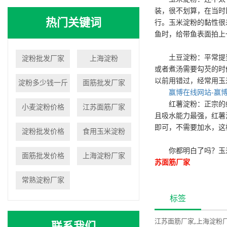
装，很不划算，在当时
热门关键词
行。玉米淀粉的黏性很
鱼时，给带鱼表面拍上
土豆淀粉：平常提
淀粉批发厂家
上海淀粉
或者煮汤需要勾芡的时
以前用错过，经常用玉
淀粉多少钱一斤
面筋批发厂家
赢博在线网站-赢博
红薯淀粉：正宗的
小麦淀粉价格
江苏面筋厂家
且吸水能力最强，红薯
即可，不需要加水，这
淀粉批发价格
食用玉米淀粉
你都明白了吗？玉
面筋批发价格
上海淀粉厂家
苏面筋厂家
常熟淀粉厂家
标签
江苏面筋厂家
,
上海淀粉
联系我们