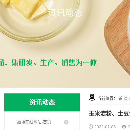
资讯动态
当前位置：
首 页
资讯动态
玉米淀粉、土豆
赢博在线网站-首页
2022-01-03