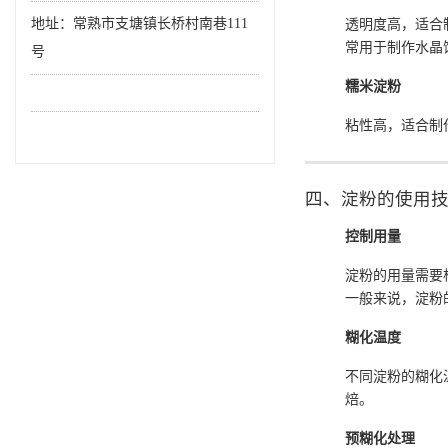
地址：常熟市支塘镇长桥村南巷111
透明度高，适合
常用于制作水晶
号
糯米淀粉
粘性高，适合制
四、淀粉的使用
控制用量
淀粉的用量需要
一般来说，淀粉的
糊化温度
不同淀粉的糊化
焙。
预糊化处理