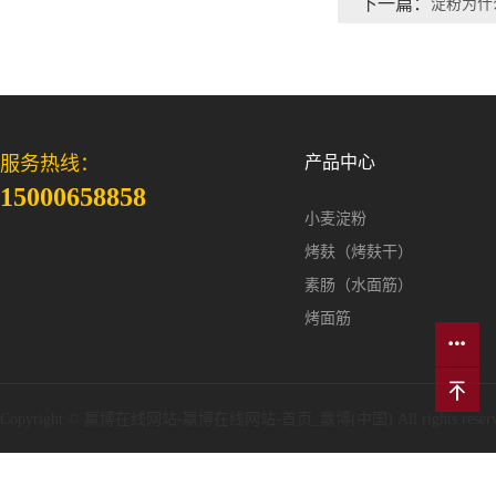
下一篇：
淀粉为什
服务热线：
产品中心
15000658858
小麦淀粉
烤麸（烤麸干）
素肠（水面筋）
烤面筋
Copyright © 赢博在线网站-赢博在线网站-首页_赢博(中国) All rights res