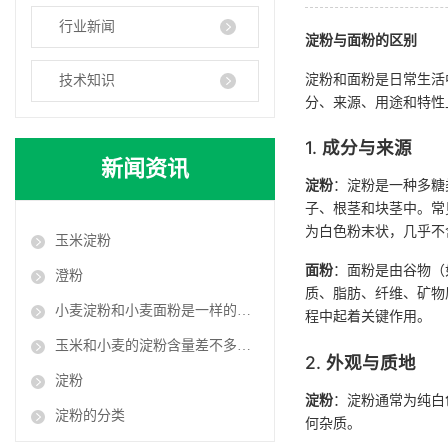
行业新闻
淀粉与面粉的区别
淀粉和面粉是日常生活
技术知识
分、来源、用途和特性
1.
成分与来源
新闻资讯
淀粉
：淀粉是一种多糖类
子、根茎和块茎中。常
为白色粉末状，几乎不
玉米淀粉
面粉
：面粉是由谷物（
澄粉
质、脂肪、纤维、矿物
小麦淀粉和小麦面粉是一样的吗？
程中起着关键作用。
玉米和小麦的淀粉含量差不多：为什么对血糖的影响相差却很大？
2.
外观与质地
淀粉
淀粉
：淀粉通常为纯白
淀粉的分类
何杂质。