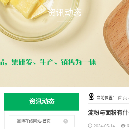
资讯动态
当前位置：
首 页
资讯动态
淀粉与面粉有什
赢博在线网站-首页
2024-05-14