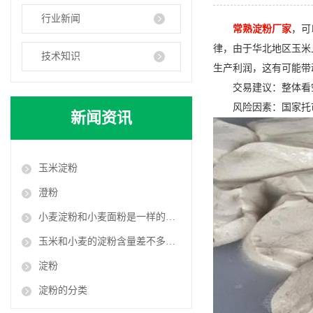
行业新闻
常熟淀粉厂家
，可
律，由于华北地区玉米
技术知识
生产利润，这有可能带
交易建议：整体看
风险因素：国家托
新闻资讯
玉米淀粉
澄粉
小麦淀粉和小麦面粉是一样的吗？
玉米和小麦的淀粉含量差不多：为什么对血糖的影响相差却很大？
淀粉
淀粉的分类