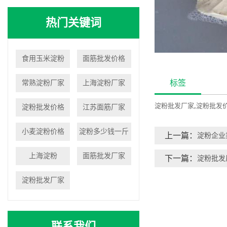
热门关键词
食用玉米淀粉
面筋批发价格
标签
常熟淀粉厂家
上海淀粉厂家
淀粉批发厂家
,
淀粉批发
淀粉批发价格
江苏面筋厂家
小麦淀粉价格
淀粉多少钱一斤
上一篇：
淀粉企业
上海淀粉
面筋批发厂家
下一篇：
淀粉批发
淀粉批发厂家
联系我们