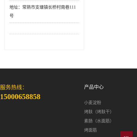
地址：常熟市支塘镇长桥村南巷111
号
服务热线：
产品中心
15000658858
小麦淀粉
烤麸（烤麸干）
素肠（水面筋）
烤面筋