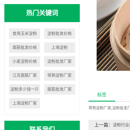
热门关键词
食用玉米淀粉
淀粉批发价格
面筋批发价格
上海淀粉
小麦淀粉价格
淀粉批发厂家
江苏面筋厂家
常熟淀粉厂家
淀粉多少钱一斤
面筋批发厂家
标签
上海淀粉厂家
常熟淀粉厂家
,
淀粉批发
上一篇：
淀粉行业
联系我们