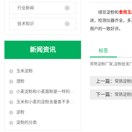
行业新闻
绿豆淀粉和
食用玉
进，检测仪器齐全，多
技术知识
用户的一致好评。
新闻资讯
标签
常熟淀粉厂家
,
淀粉批发
玉米淀粉
上一篇：
澄粉
常熟淀粉
小麦淀粉和小麦面粉是一样的吗？
下一篇：
常熟淀粉
玉米和小麦的淀粉含量差不多：为什么对血糖的影响相差却很大？
淀粉
淀粉的分类