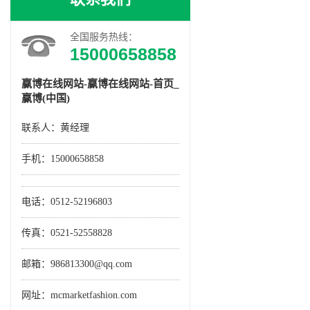
全国服务热线：
15000658858
赢博在线网站-赢博在线网站-首页_
赢博(中国)
联系人：黄经理
手机：
15000658858
电话：0512-52196803
传真：0521-52558828
邮箱：986813300@qq.com
网址：mcmarketfashion.com