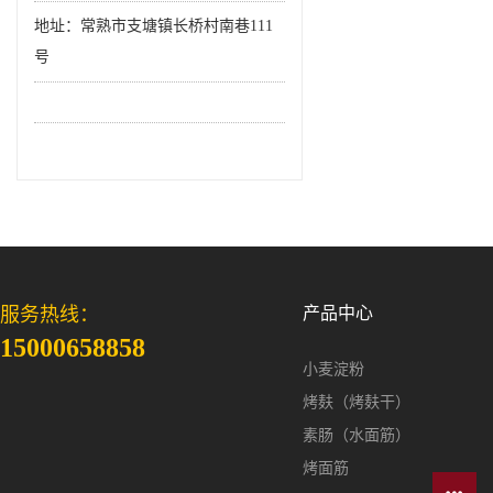
地址：常熟市支塘镇长桥村南巷111
号
服务热线：
产品中心
15000658858
小麦淀粉
烤麸（烤麸干）
素肠（水面筋）
烤面筋