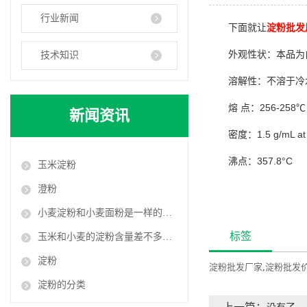
行业新闻
下面就让
淀粉批发
外观性状：本品为
技术知识
溶解性：不溶于冷
熔 点：256-258℃
新闻资讯
密度：1.5 g/mL at 2
沸点：357.8°C
玉米淀粉
澄粉
小麦淀粉和小麦面粉是一样的吗？
标签
玉米和小麦的淀粉含量差不多：为什么对血糖的影响相差却很大？
淀粉
淀粉批发厂家
,
淀粉批发
淀粉的分类