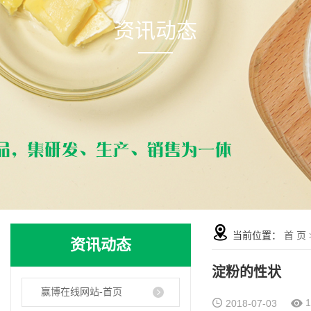
资讯动态
当前位置：
首 页
资讯动态
淀粉的性状
赢博在线网站-首页
2018-07-03