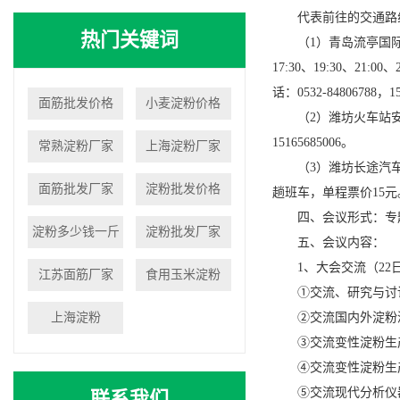
代表前往的交通路
热门关键词
（1）青岛流亭国际机
17:30、19:30、
话：0532-84806788，15
面筋批发价格
小麦淀粉价格
（2）潍坊火车站安排
15165685006。
常熟淀粉厂家
上海淀粉厂家
（3）潍坊长途汽车
面筋批发厂家
淀粉批发价格
趟班车，单程票价15元
四、会议形式：专
淀粉多少钱一斤
淀粉批发厂家
五、会议内容：
1、大会交流（22
江苏面筋厂家
食用玉米淀粉
①交流、研究与讨
上海淀粉
②交流国内外淀粉
③交流变性淀粉生
④交流变性淀粉生
⑤交流现代分析仪
联系我们