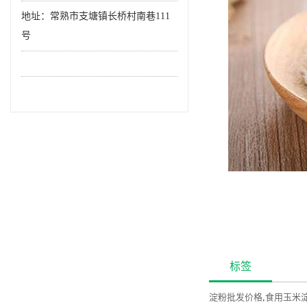
地址：常熟市支塘镇长桥村南巷111
号
标签
淀粉批发价格
,
食用玉米