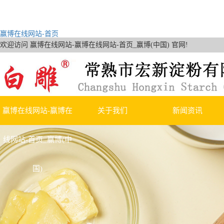
赢博在线网站-首页
欢迎访问 赢博在线网站-赢博在线网站-首页_赢博(中国) 官网!
赢博在线网站-赢博在
关于我们
新闻资讯
线网站-首页_赢博(中
公司简介
赢博在线网站-首页
国)
荣誉资质
行业新闻
技术知识