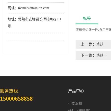
网址：mcmarketfashion.com
标签
地址：常熟市支塘镇长桥村南巷111
号
淀粉多少钱一斤
,
食用玉
上一篇：
烤麸
下一篇：
烤麸干
服务热线：
产品中心
15000658858
小麦淀粉
烤麸（烤麸干）