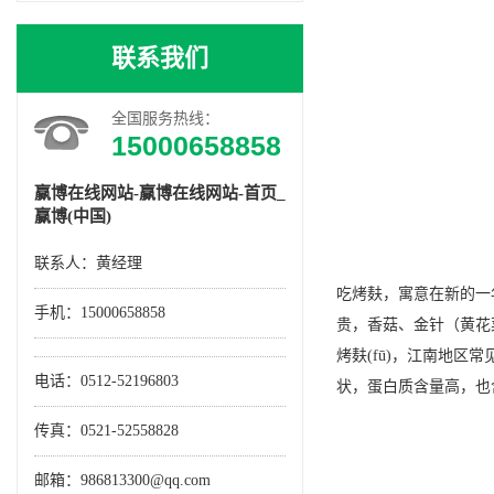
联系我们
全国服务热线：
15000658858
赢博在线网站-赢博在线网站-首页_
赢博(中国)
联系人：黄经理
吃烤麸，寓意在新的一
手机：
15000658858
贵，香菇、金针（黄花
烤麸(fū)，江南地
电话：0512-52196803
状，蛋白质含量高，也
传真：0521-52558828
邮箱：986813300@qq.com