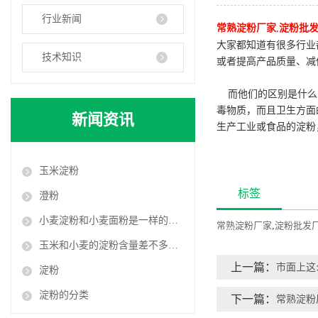
行业新闻
常熟淀粉厂家
,
淀粉批
大家都知道有很多行业
技术知识
或者提高产品质量、减
而他们的区别是什么呢
毒物质，而且卫生方面
新闻资讯
生产工业或食品的淀粉
玉米淀粉
标签
澄粉
小麦淀粉和小麦面粉是一样的吗？
常熟淀粉厂家
,
淀粉批发
玉米和小麦的淀粉含量差不多：为什么对血糖的影响相差却很大？
上一篇：
市面上这
淀粉
淀粉的分类
下一篇：
常熟淀粉