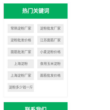
热门关键词
常熟淀粉厂家
淀粉批发厂家
淀粉批发价格
江苏面筋厂家
面筋批发厂家
小麦淀粉价格
上海淀粉
食用玉米淀粉
上海淀粉厂家
面筋批发价格
淀粉多少钱一斤
联系我们