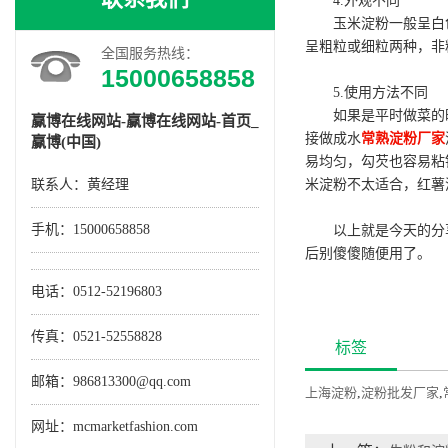
4.外观不同
玉米淀粉一般呈白
呈粗粒或细粒两种，非
全国服务热线：
15000658858
5.使用方法不同
如果是平时做菜的
赢博在线网站-赢博在线网站-首页_
接做成水
常熟淀粉厂家
赢博(中国)
易均匀，勾芡也容易粘
联系人：黄经理
米淀粉不太适合，红薯
手机：
15000658858
以上就是今天的分
后别傻傻随便用了。
电话：0512-52196803
传真：0521-52558828
标签
邮箱：986813300@qq.com
上海淀粉
,
淀粉批发厂家
,
网址：mcmarketfashion.com