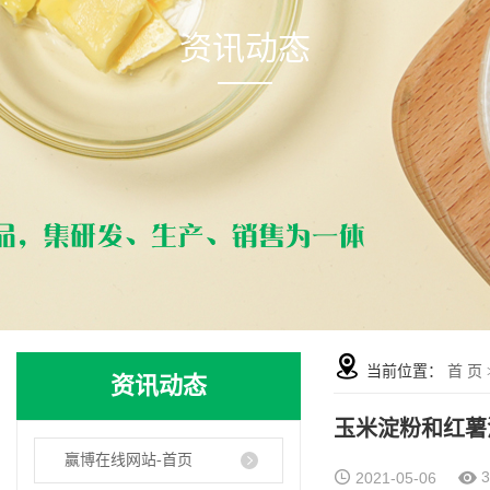
资讯动态
当前位置：
首 页
资讯动态
玉米淀粉和红薯
赢博在线网站-首页
2021-05-06