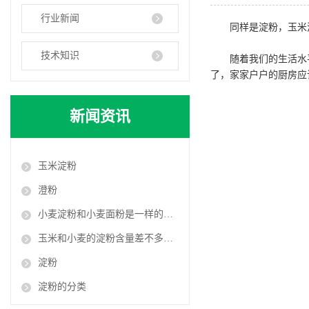
行业新闻
同样是淀粉，玉米
技术知识
随着我们的生活水
了，家家户户的厨房应
新闻资讯
玉米淀粉
澄粉
小麦淀粉和小麦面粉是一样的吗？
玉米和小麦的淀粉含量差不多：为什么对血糖的影响相差却很大？
淀粉
淀粉的分类