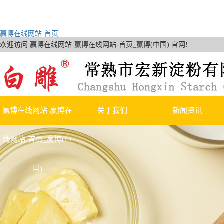
赢博在线网站-首页
欢迎访问 赢博在线网站-赢博在线网站-首页_赢博(中国) 官网!
赢博在线网站-赢博在
关于我们
新闻资讯
线网站-首页_赢博(中
公司简介
赢博在线网站-首页
国)
荣誉资质
行业新闻
技术知识