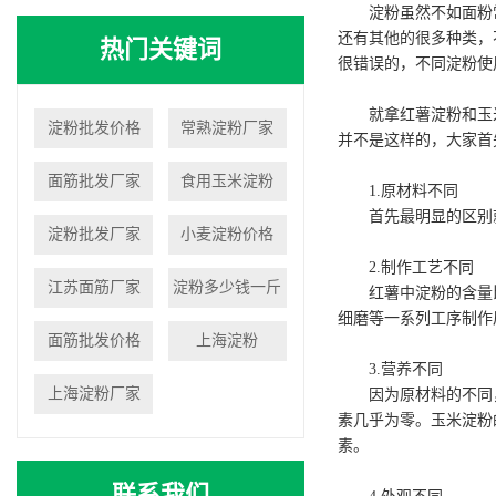
淀粉虽然不如面粉
还有其他的很多种类，
热门关键词
很错误的，不同淀粉使
就拿红薯淀粉和玉
淀粉批发价格
常熟淀粉厂家
并不是这样的，大家首
面筋批发厂家
食用玉米淀粉
1.原材料不同
首先最明显的区别
淀粉批发厂家
小麦淀粉价格
2.制作工艺不同
江苏面筋厂家
淀粉多少钱一斤
红薯中淀粉的含量
细磨等一系列工序制作
面筋批发价格
上海淀粉
3.营养不同
上海淀粉厂家
因为原材料的不同
素几乎为零。玉米淀粉
素。
联系我们