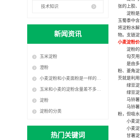
张的上胶、
技术知识
淀粉是
玉蜀黍中含
将淀粉水解
新闻资讯
物。支链淀
小麦淀粉价
淀粉的
玉米淀粉
勾芡用
是由多
澄粉
粉、菱角淀
芡就是利用
小麦淀粉和小麦面粉是一样的吗？
绿豆淀
玉米和小麦的淀粉含量差不多：为什么对血糖的影响相差却很大？
绿豆淀
马铃薯
淀粉
马铃薯
淀粉的分类
粉，但吸水
小麦淀
小麦淀
热门关键词
甘薯淀