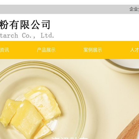
企业
资讯
产品展示
案例展示
人
网站-首页
小麦淀粉
产品案例
新闻
烤麸（烤麸干）
知识
素肠（水面筋）
烤面筋