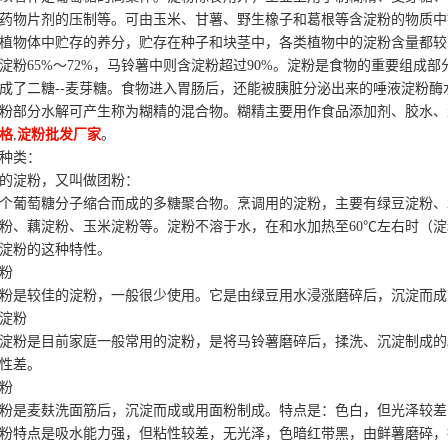
药物片剂的压制等。可由玉米、甘薯、野生橡子和葛根等含淀粉的物质中
植物体中贮存的养分，贮存在种子和块茎中，各类植物中的淀粉含量都较高，
淀粉65%～72%，马铃薯中则含淀粉超过90%。淀粉是食物的重要组成
成了二糖--麦芽糖。食物进入胃肠后，还能被胰脏分泌出来的唾液淀粉
粉部分水解可产生称为糊精的混合物。糊精主要用作食品添加剂、胶水、
格
,
淀粉批发厂家
。
种类：
的淀粉，又叫做团粉：
个葡萄糖分子缩合而成的多糖聚合物。烹调用的淀粉，主要有绿豆淀粉、
粉、藕淀粉、玉米淀粉等。淀粉不溶于水，在和水加热至60℃左右时（
淀粉的这种特性。
粉
粉是较佳的淀粉，一般很少使用。它是由绿豆用水浸涨磨碎后，沉淀而成
淀粉
淀粉是目前家庭一般常用的淀粉，是将马铃薯磨碎后，揉洗、沉淀制成的
性差。
粉
粉是麦麸洗面筋后，沉淀而成或用面粉制成。特点是：色白，但光泽较差
粉特点是吸水能力强，但粘性较差，无光泽，色暗红带黑，由鲜薯磨碎，