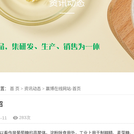
资讯动态
位置：
首 页
>
资讯动态
>
赢博在线网站-首页
绍
283次
4-11
以看作是葡萄糖的高聚体。淀粉除食用外，工业上用于制糊精、麦芽糖、