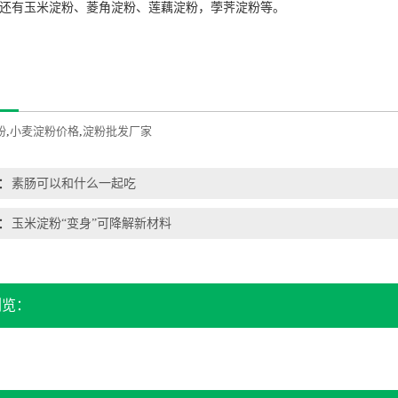
还有玉米淀粉、菱角淀粉、莲藕淀粉，荸荠淀粉等。
粉
,
小麦淀粉价格
,
淀粉批发厂家
：
素肠可以和什么一起吃
：
玉米淀粉“变身”可降解新材料
浏览：