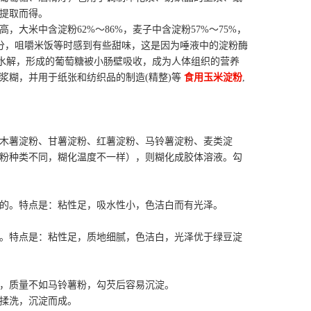
提取而得。
大米中含淀粉62%～86%，麦子中含淀粉57%～75%，
部分，咀嚼米饭等时感到有些甜味，这是因为唾液中的淀粉酶
酶水解，形成的葡萄糖被小肠壁吸收，成为人体组织的营养
浆糊，并用于纸张和纺织品的制造(精整)等
食用玉米淀粉
,
木薯淀粉、甘薯淀粉、红薯淀粉、马铃薯淀粉、麦类淀
淀粉种类不同，糊化温度不一样），则糊化成胶体溶液。勾
的。特点是：粘性足，吸水性小，色洁白而有光泽。
。特点是：粘性足，质地细腻，色洁白，光泽优于绿豆淀
，质量不如马铃薯粉，勾芡后容易沉淀。
揉洗，沉淀而成。