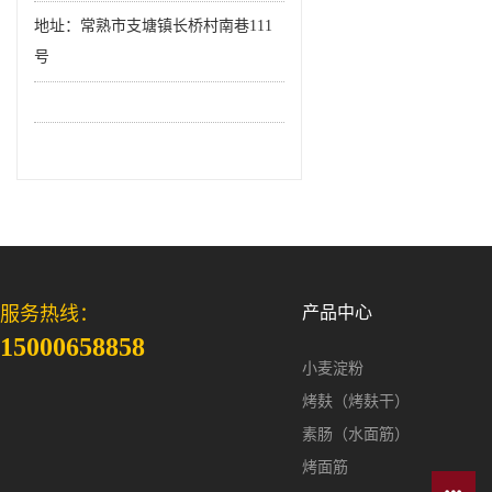
地址：常熟市支塘镇长桥村南巷111
号
服务热线：
产品中心
15000658858
小麦淀粉
烤麸（烤麸干）
素肠（水面筋）
烤面筋