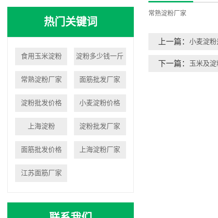
常熟淀粉厂家
热门关键词
上一篇：
小麦淀粉
食用玉米淀粉
淀粉多少钱一斤
下一篇：
玉米及淀
常熟淀粉厂家
面筋批发厂家
淀粉批发价格
小麦淀粉价格
上海淀粉
淀粉批发厂家
面筋批发价格
上海淀粉厂家
江苏面筋厂家
联系我们