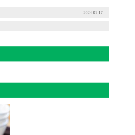
2024-01-17