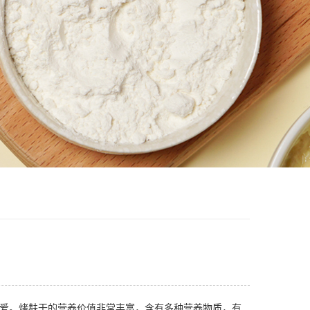
爱。烤麸干的营养价值非常丰富，含有多种营养物质，有