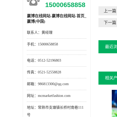
15000658858
上一篇
赢博在线网站-赢博在线网站-首页_
赢博(中国)
下一篇
联系人：黄经理
手机：
15000658858
最近
电话：0512-52196803
传真：0521-52558828
相关
邮箱：986813300@qq.com
网址：mcmarketfashion.com
地址：常熟市支塘镇长桥村南巷111
号