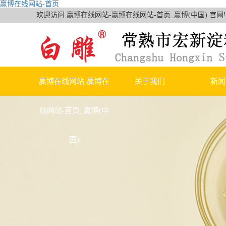
赢博在线网站-首页
欢迎访问 赢博在线网站-赢博在线网站-首页_赢博(中国) 官网!
赢博在线网站-赢博在
关于我们
新闻
线网站-首页_赢博(中
公司简介
赢博在线
国)
荣誉资质
行业
技术