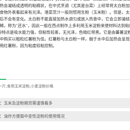
热会凝结成透明的粘稠状，在中式烹调（尤其是台菜）上经常将太白粉加
食物外表看起来有光泽。港菜茨汁一般则惯用生粉（玉米粉）。但是，太
后不会有变化。太白粉不能直接加热水调匀或放入热食中，它会立即凝结
稀，称为"还水"，因此一般在西点制作上多利用玉米淀粉来使材料达到
粉特点是吸水能力强，但粘性较差，无光泽，色暗红带黑。它是由蕃薯淀
中购买以粗粒红薯粉为佳。红薯粉与太白粉一样，融于水中后加热会呈现
用红薯粉，因为粘度较粘控制。
一斤
,
食用玉米淀粉
,
小麦淀粉价格
：
玉米及淀粉期货需谨慎看多
：
油炸方便面中变性淀粉的使用情况