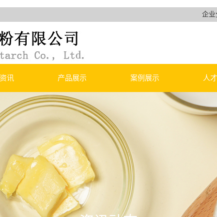
企业
资讯
产品展示
案例展示
人
网站-首页
小麦淀粉
产品案例
新闻
烤麸（烤麸干）
知识
素肠（水面筋）
烤面筋