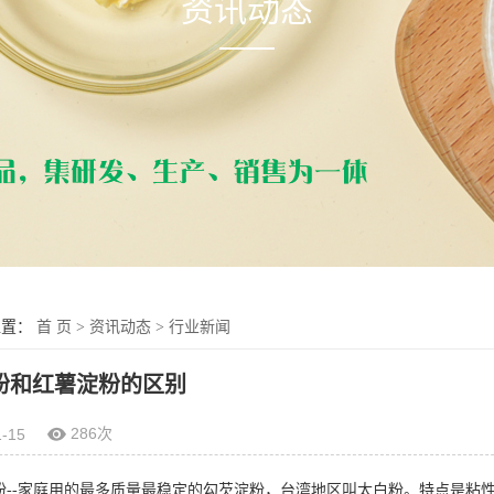
资讯动态
位置：
首 页
>
资讯动态
>
行业新闻
粉和红薯淀粉的区别
286次
1-15
粉--家庭用的最多质量最稳定的勾芡淀粉，台湾地区叫太白粉。特点是粘