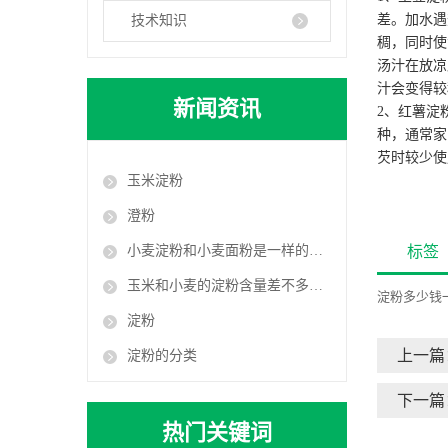
差。加水遇
技术知识
稠，同时使
汤汁在放凉
汁会变得较
新闻资讯
2、红薯淀
种，通常家
芡时较少使
玉米淀粉
澄粉
小麦淀粉和小麦面粉是一样的吗？
标签
玉米和小麦的淀粉含量差不多：为什么对血糖的影响相差却很大？
淀粉多少钱
淀粉
上一篇
淀粉的分类
下一篇
热门关键词