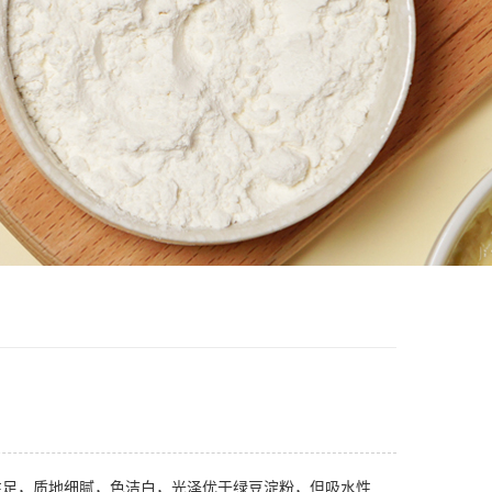
性足，质地细腻，色洁白，光泽优于绿豆淀粉，但吸水性