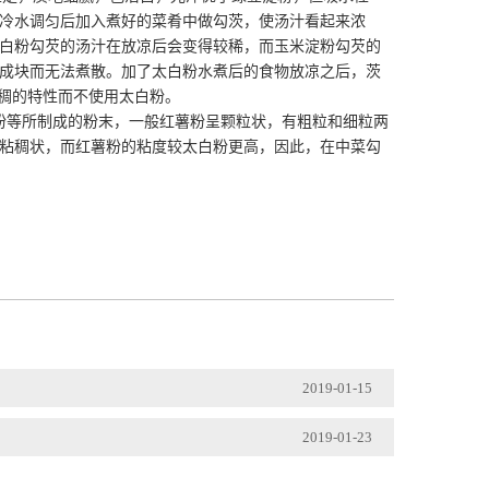
冷水调匀后加入煮好的菜肴中做勾茨，使汤汁看起来浓
白粉勾芡的汤汁在放凉后会变得较稀，而玉米淀粉勾芡的
成块而无法煮散。加了太白粉水煮后的食物放凉之后，茨
粘稠的特性而不使用太白粉。
粉等所制成的粉末，一般红薯粉呈颗粒状，有粗粒和细粒两
粘稠状，而红薯粉的粘度较太白粉更高，因此，在中菜勾
2019-01-15
2019-01-23