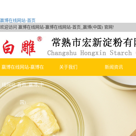
赢博在线网站-首页
欢迎访问 赢博在线网站-赢博在线网站-首页_赢博(中国) 官网!
赢博在线网站-赢博在
关于我们
新闻资讯
线网站-首页_赢博(中
公司简介
赢博在线网站-首页
国)
荣誉资质
行业新闻
技术知识