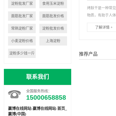
淀粉批发厂家
食用玉米淀粉
烤麸干是一种常见
物质，有助于人体
面筋批发厂家
面筋批发价格
了解详情 +
常熟淀粉厂家
淀粉批发价格
小麦淀粉价格
上海淀粉
淀粉多少钱一斤
推荐产品
联系我们
全国服务热线：
15000658858
赢博在线网站-赢博在线网站-首页_
赢博(中国)