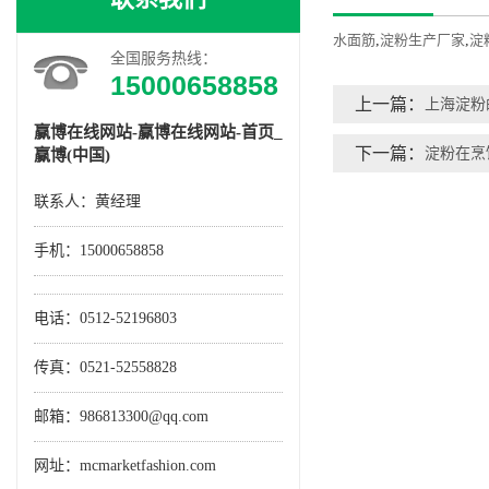
水面筋
,
淀粉生产厂家
,
淀
全国服务热线：
15000658858
上一篇：
上海淀粉
赢博在线网站-赢博在线网站-首页_
下一篇：
淀粉在烹
赢博(中国)
联系人：黄经理
手机：
15000658858
电话：0512-52196803
传真：0521-52558828
邮箱：986813300@qq.com
网址：mcmarketfashion.com