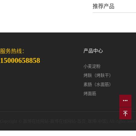
推荐产品
服务热线：
产品中心
15000658858
小麦淀粉
烤麸（烤麸干）
素肠（水面筋）
烤面筋
Copyright © 赢博在线网站-赢博在线网站-首页_赢博(中国) All rights res