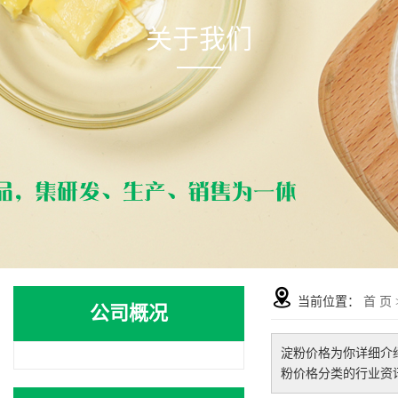
关于我们
当前位置：
首 页
公司概况
淀粉价格
为你详细介
粉价格
分类的行业资