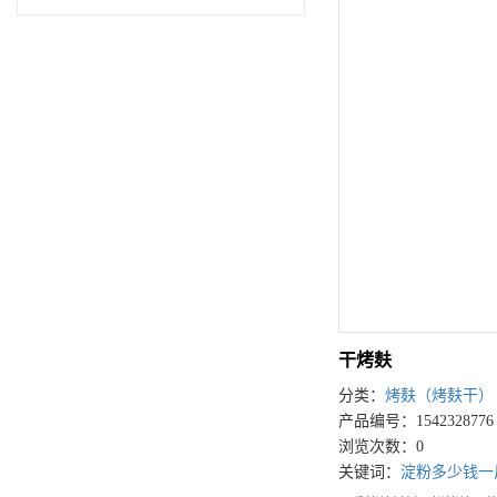
干烤麸
分类：
烤麸（烤麸干）
产品编号：1542328776
浏览次数：0
关键词：
淀粉多少钱一