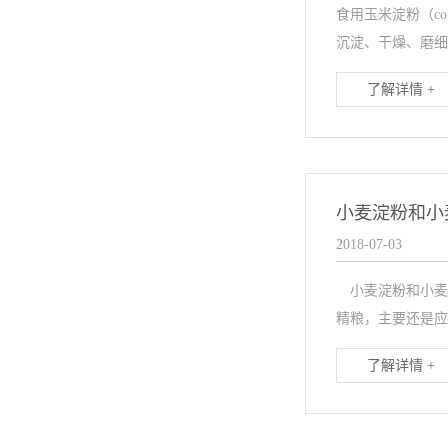
食用玉米淀粉（co
沉淀、干燥、磨细
了解详情 +
小麦淀粉和小
2018-07-03
小麦淀粉和小麦
精粮，主要还是应
了解详情 +