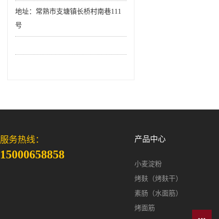
地址：常熟市支塘镇长桥村南巷111
号
服务热线：
产品中心
15000658858
小麦淀粉
烤麸（烤麸干）
素肠（水面筋）
烤面筋