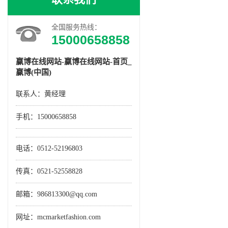
全国服务热线：
15000658858
赢博在线网站-赢博在线网站-首页_
赢博(中国)
联系人：黄经理
手机：
15000658858
电话：0512-52196803
传真：0521-52558828
邮箱：986813300@qq.com
网址：mcmarketfashion.com