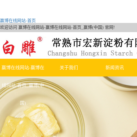
赢博在线网站-首页
欢迎访问 赢博在线网站-赢博在线网站-首页_赢博(中国) 官网!
赢博在线网站-赢博在
关于我们
新闻资讯
线网站-首页_赢博(中
公司简介
赢博在线网站-首页
国)
荣誉资质
行业新闻
技术知识