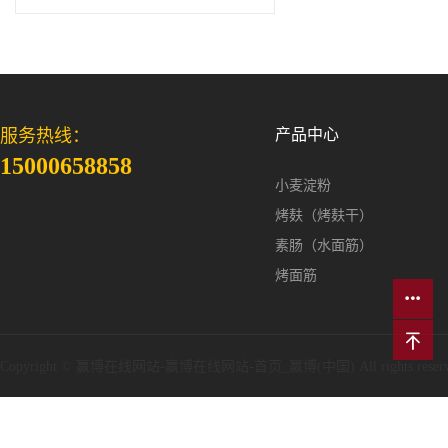
服务热线：
产品中心
15000658858
小麦淀粉
烤麸（烤麸干）
素肠（水面筋）
烤面筋
Copyright © 赢博在线网站-赢博在线网站-首页_赢博(中国) All rights res