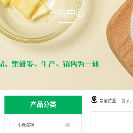
产品中心
当前位置：
首 页
产品分类
小麦淀粉