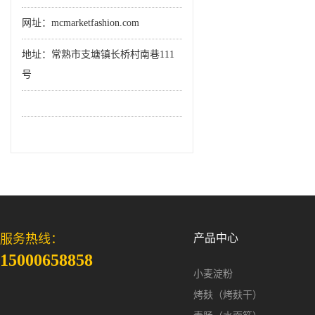
网址：mcmarketfashion.com
地址：常熟市支塘镇长桥村南巷111
号
服务热线：
产品中心
15000658858
小麦淀粉
烤麸（烤麸干）