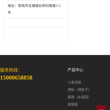
地址：常熟市支塘镇长桥村南巷111
号
服务热线：
产品中心
15000658858
小麦淀粉
烤麸（烤麸干）
素肠（水面筋）
烤面筋